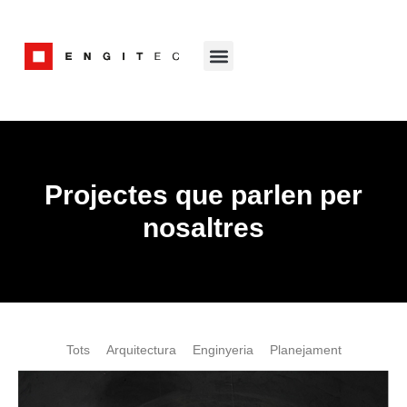
Projectes que parlen per
nosaltres
Tots
Arquitectura
Enginyeria
Planejament