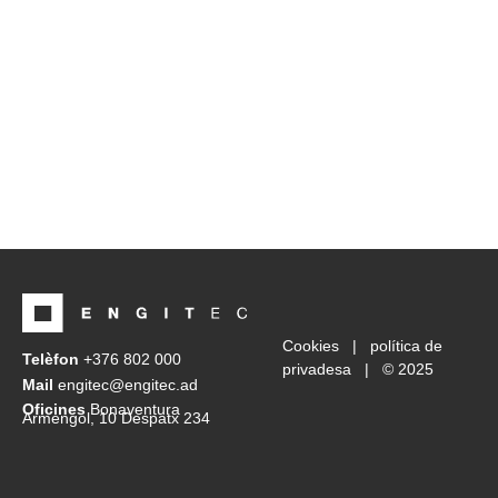
Cookies |
política de
Telèfon
+376 802 000
privadesa
| © 2025
Mail
engitec@engitec.ad
Oficines
Bonaventura
Armengol, 10 Despatx 234