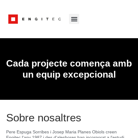
Cada projecte comença amb
un equip excepcional
Sobre nosaltres
Pere Espuga Sorribes i Josep Maria Planes Obiols creen
Engitec l'any 1987 i des d'aleshores han incorporat a l'estudi