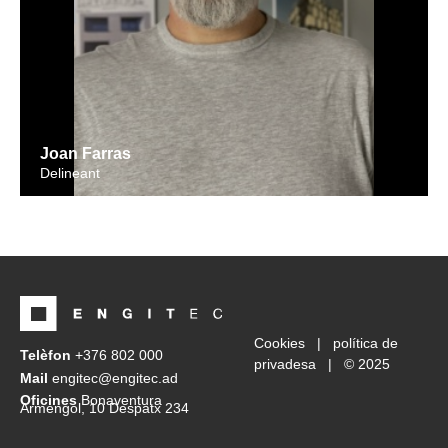
Joan Farras
Delineant
Cookies |
política de
Telèfon
+376 802 000
privadesa
| © 2025
Mail
engitec@engitec.ad
Oficines
Bonaventura
Armengol, 10 Despatx 234