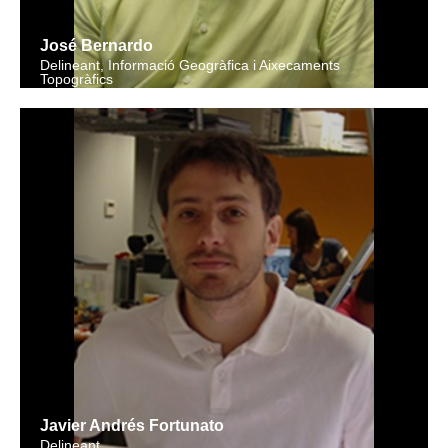
José Bernardo
Delineant, Informació Geogràfica i Aixecaments
Topogràfics
Javier Andrés Fortunato
Delineant