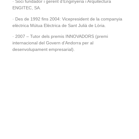
· Soci fundador i gerent d’Enginyeria i Arquitectura
ENGITEC, SA.
· Des de 1992 fins 2004: Vicepresident de la companyia
elèctrica Mútua Elèctrica de Sant Julià de Lòria.
· 2007 – Tutor dels premis INNOVADORS (premi
internacional del Govern d’Andorra per al
desenvolupament empresarial).
Cookies |
política de
Telèfon
+376 802 000
privadesa
| © 2025
Mail
engitec@engitec.ad
Oficines
Bonaventura
Armengol, 10 Despatx 234