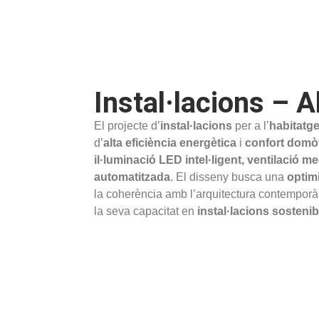
Instal·lacions – Al
El projecte d’
instal·lacions
per a l’
habitatge 
d’
alta eficiència energètica
i
confort domò
il·luminació LED intel·ligent, ventilació 
automatitzada
. El disseny busca una
optim
la coherència amb l’arquitectura contemporàn
la seva capacitat en
instal·lacions sostenib